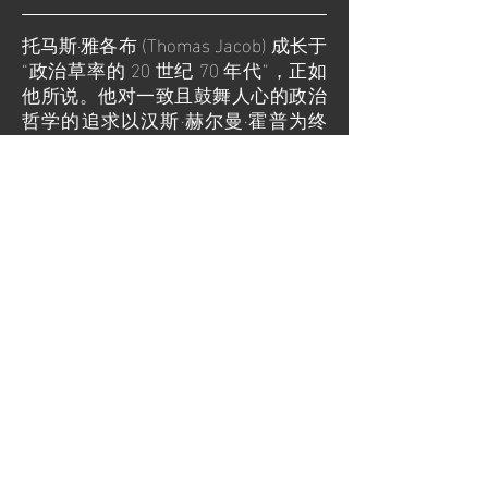
托马斯·雅各布 (Thomas Jacob) 成长于
“政治草率的 20 世纪 70 年代”，正如
他所说。他对一致且鼓舞人心的政治
哲学的追求以汉斯
·赫尔曼·霍普为终
点。
“霍普回答了我最基本的问题，
剩下的就是这些原则的应用。这给了
我安全与和平，我希望将其提供给其
他人，尤其是年轻人。”
雅各布自
1990 年起就认识霍普，并与他成为好
朋友。