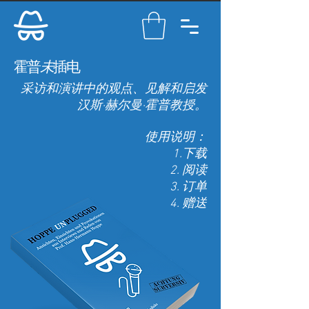
霍普
未
插电
采访和演讲中的观点、见解和启发
汉斯·赫尔曼·霍普教授。
使用说明：
1.下载
2. 阅读
3. 订单
4. 赠送