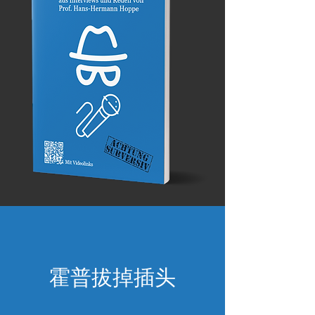
霍普拔掉插头